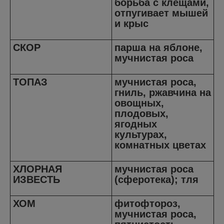
борьба с клещами,
отпугивает мышей
и крыс
СКОР
парша на яблоне,
мучнистая роса
ТОПАЗ
мучнистая роса,
гниль, ржавчина на
овощных,
плодовых,
ягодных
культурах,
комнатных цветах
ХЛОРНАЯ
мучнистая роса
ИЗВЕСТЬ
(сферотека); тля
ХОМ
фитофтороз,
мучнистая роса,