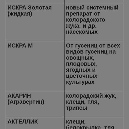
ИСКРА Золотая
новый системный
(жидкая)
препарат от
колорадского
жука, и др.
насекомых
ИСКРА М
От гусениц от всех
видов гусениц на
овощных,
плодовых,
ягодных и
цветочных
культурах
АКАРИН
колорадский жук,
(Агравертин)
клещи, тля,
трипсы
АКТЕЛЛИК
клещи,
белокрылка, тля,