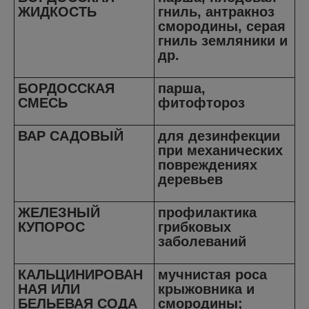
ЖИДКОСТЬ
гниль, антракноз
смородины, серая
гниль земляники и
др.
БОРДОССКАЯ
парша,
СМЕСЬ
фитофтороз
ВАР САДОВЫЙ
для дезинфекции
при механических
повреждениях
деревьев
ЖЕЛЕЗНЫЙ
профилактика
КУПОРОС
грибковых
заболеваний
КАЛЬЦИНИРОВАН
мучнистая роса
НАЯ ИЛИ
крыжовника и
БЕЛЬЕВАЯ СОДА
смородины;