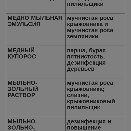
пилильщики
МЕДНО МЫЛЬНАЯ
мучнистая роса
ЭМУЛЬСИЯ
крыжовника и
мучнистая роса
земляники
МЕДНЫЙ
парша, бурая
КУПОРОС
пятнистость,
дезинфекция
деревьев
МЫЛЬНО-
мучнистая роса
ЗОЛЬНЫЙ
крыжовника;
РАСТВОР
слизни,
крыжовниковый
пилильщик
МЫЛЬНО-
дезинфекция и
ЗОЛЬНО-
повышение