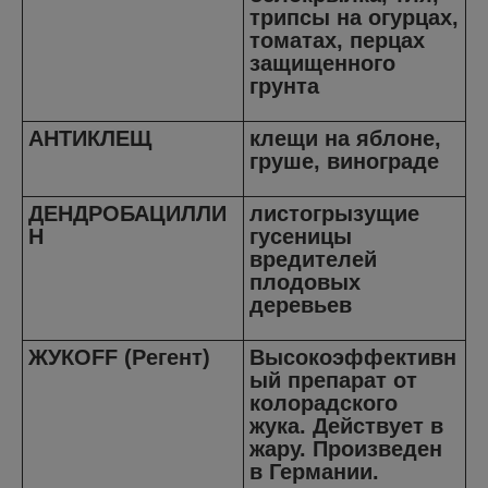
трипсы на огурцах,
томатах, перцах
защищенного
грунта
АНТИКЛЕЩ
клещи на яблоне,
груше, винограде
ДЕНДРОБАЦИЛЛИ
листогрызущие
Н
гусеницы
вредителей
плодовых
деревьев
ЖУКОFF (Регент)
Высокоэффективн
ый препарат от
колорадского
жука. Действует в
жару. Произведен
в Германии.