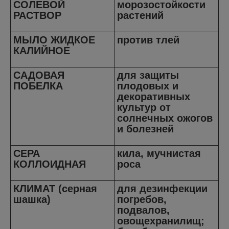
СОЛЕВОЙ
морозостойкости
РАСТВОР
растений
МЫЛО ЖИДКОЕ
против тлей
КАЛИЙНОЕ
САДОВАЯ
для защиты
ПОБЕЛКА
плодовых и
декоративных
культур от
солнечных ожогов
и болезней
СЕРА
кила, мучнистая
КОЛЛОИДНАЯ
роса
КЛИМАТ (серная
для дезинфекции
шашка)
погребов,
подвалов,
овощехранилищ;