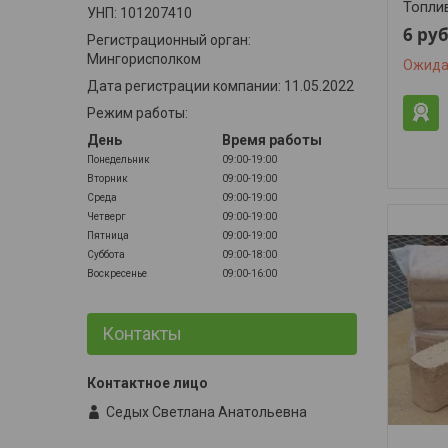
Топли
УНП: 101207410
6
руб
Регистрационный орган:
Мингорисполком
Ожида
Дата регистрации компании: 11.05.2022
Режим работы:
День
Время работы
Понедельник
09:00-19:00
Вторник
09:00-19:00
Среда
09:00-19:00
Четверг
09:00-19:00
Пятница
09:00-19:00
Суббота
09:00-18:00
Воскресенье
09:00-16:00
Контакты
Седых Светлана Анатольевна