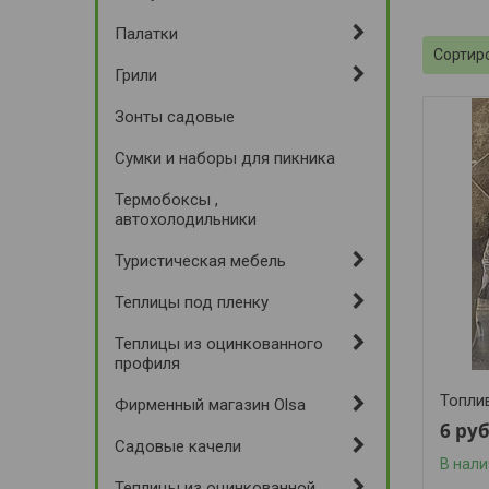
Палатки
Грили
Зонты садовые
Сумки и наборы для пикника
Термобоксы ,
автохолодильники
Туристическая мебель
Теплицы под пленку
Теплицы из оцинкованного
профиля
Топли
Фирменный магазин Olsa
6
руб
Садовые качели
В нал
Теплицы из оцинкованной