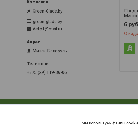
Прода
Green-Glade.by
Минск
green-glade.by
6
руб
delip1@mail.ru
Ожида
Минск, Беларусь
+375 (29) 119-36-06
Мы используем файлы cookie