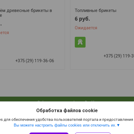
ём древесные брикеты в
Топливные брикеты
е
6
руб.
.
Ожидается
ется
+375 (29) 119-
+375 (29) 119-36-06
Сайт создан на платформе Deal.by
Политика обработки файлов cookies
Обработка файлов cookie
Green-Glade.by |
Пожаловаться на контент
Select Language
▼
s для обеспечения удобства пользователей портала и предоставления
Вы можете настроить файлы cookies или отключить их.