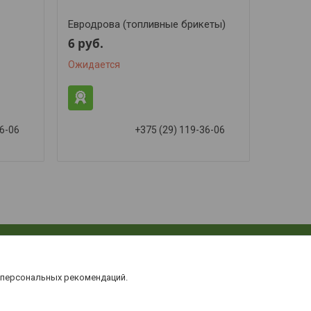
Евродрова (топливные брикеты)
6
руб.
Ожидается
36-06
+375 (29) 119-36-06
 персональных рекомендаций.