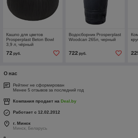
Кашпо для цветов
Водосборник Prosperplast
Ком
Prosperplast Beton Bowl
Woodcan 265л, черный
кру
3,9 л, чёрный
72
722
22
руб.
руб.
О нас
Рейтинг не сформирован
Менее 5 отзывов за последний год
Компания продает на
Deal.by
Работает с 12.02.2012
г. Минск
Минск, Беларусь