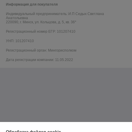
Информация для покупателя
Индивидуальный предприниматель:
И.П Седых Светлана
Анатольевна
220090, г. Минск, ул. Кольцова, д. 5, кв. 36*
Регистрационный номер ЕГР: 101207410
УНП: 101207410
Регистрационный орган: Мингорисполком
Дата регистрации компании: 11.05.2022
Обработка файлов cookie