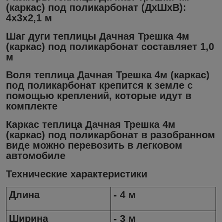
(каркас) под поликарбонат (ДхШхВ):
4х3х2,1 м
Шаг дуги теплицы
Дачная Трешка 4
м
(каркас) под поликарбонат составляет 1,0
м
Воля теплица
Дачная Трешка 4
м (каркас)
под поликарбонат крепится к земле с
помощью креплений, которые идут в
комплекте
Каркас теплица
Дачная Трешка 4
м
(каркас) под поликарбонат в разобранном
виде можно перевозить в легковом
автомобиле
Технические характеристики
Длина
- 4 м
Ширина
- 3 м