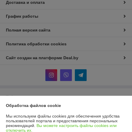
Доставка и оплата
График работы
Полная версия сайта
Политика обработки cookies
Сайт создан на платформе Deal.by
Информация для покупателя
Обработка файлов cookie
Индивидуальный предприниматель:
И.П Седых Светлана
Анатольевна
220090, г. Минск, ул. Кольцова, д. 5, кв. 36*
Мы используем файлы cookies для обеспечения удобства
пользователей портала и предоставления персональных
Регистрационный номер ЕГР: 101207410
рекомендаций.
Вы можете настроить файлы cookies или
отключить их.