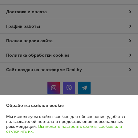
Доставка и оплата
График работы
Полная версия сайта
Политика обработки cookies
Сайт создан на платформе Deal.by
Обработка файлов cookie
Информация для покупателя
Мы используем файлы cookies для обеспечения удобства
Индивидуальный предприниматель:
И.П Седых Светлана
пользователей портала и предоставления персональных
Анатольевна
рекомендаций.
Вы можете настроить файлы cookies или
220090, г. Минск, ул. Кольцова, д. 5, кв. 36*
отключить их.