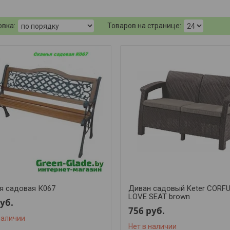
я садовая К067
Диван садовый Keter CORFU 
LOVE SEAT brown
уб.
756
руб.
наличии
Нет в наличии