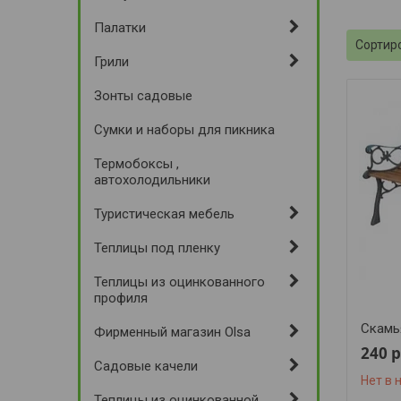
Палатки
Грили
Зонты садовые
Сумки и наборы для пикника
Термобоксы ,
автохолодильники
Туристическая мебель
Теплицы под пленку
Теплицы из оцинкованного
профиля
Скамь
Фирменный магазин Olsa
240
р
Садовые качели
Нет в 
Теплицы из оцинкованной