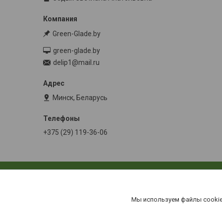
Green-Glade.by
green-glade.by
delip1@mail.ru
Минск, Беларусь
+375 (29) 119-36-06
Мы используем файлы cookie