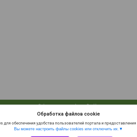
Сайт создан на платформе Deal.by
Политика обработки файлов cookies
Обработка файлов cookie
Green-Glade.by |
Пожаловаться на контент
Select Language
▼
s для обеспечения удобства пользователей портала и предоставления
Вы можете настроить файлы cookies или отключить их.