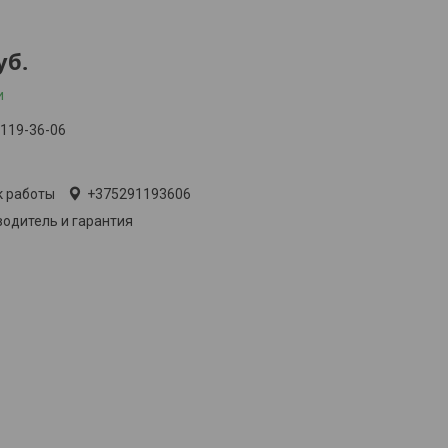
уб.
и
 119-36-06
лько по телефону
к работы
+375291193606
одитель и гарантия