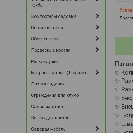
трубы
Компостеры садовые
Подро
Опрыскиватели
Обогреватели
Подвесные кресла
Раскладушки
Палатк
✨ Кол
Матрасы ватные (Тюфяки)
✨ Раз
Плитка садовая
✨ Разм
Ограждения для клумб
✨ Вес:
✨ Внеш
Садовые тачки
✨ Вод
Кашпо для цветов
✨ Швы
Садовая мебель
✨ Вод