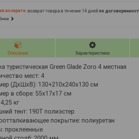
возврат товара в течение 14 дней
по договоренност
бнее
Описание
Характеристики
а туристическая Green Glade Zoro 4 местная
ичество мест: 4
мер (ДхШхВ): 130+210х240х130 см
ер в сборе: 55х17х17 см
 4,25 кг
ний тент: 190T полиэстер
оотталкивающее покрытие: полиуретан
: проклеенные
яной столб: 2000 мм