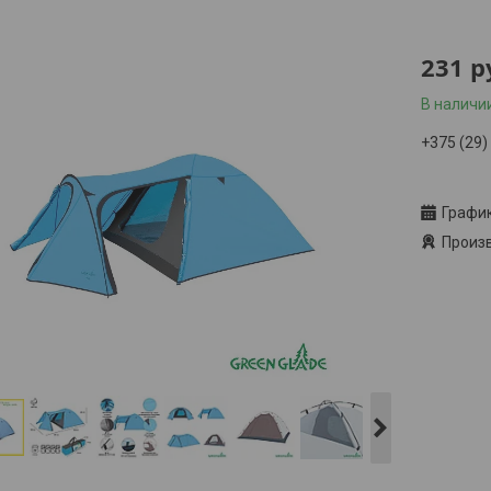
231
р
В наличи
+375 (29)
Заказ то
Графи
Произв