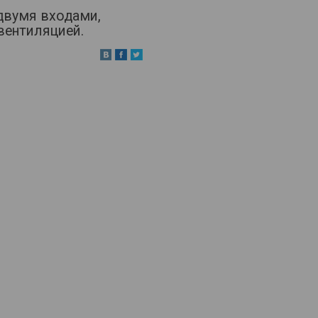
 двумя входами,
вентиляцией.