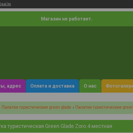
Deal.by
Магазин не работает.
ы, адрес
Оплата и доставка
О нас
Фотогалер
Палатки туристические green glade
Палатки туристические green
ка туристическая Green Glade Zoro 4 местная