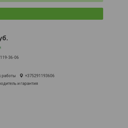
уб.
и
 119-36-06
лько по телефону
к работы
+375291193606
одитель и гарантия