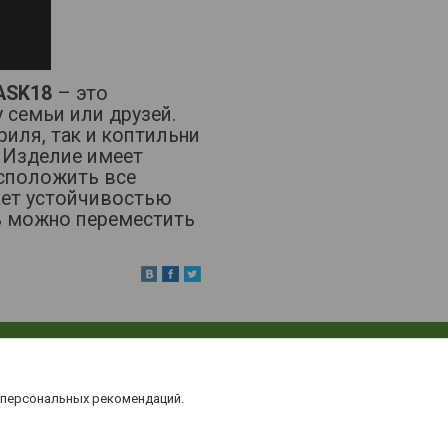
 ASK18
– это
 семьи или друзей.
иля, так и коптильни
 Изделие имеет
сположить все
ает устойчивостью
ь можно переместить
 персональных рекомендаций.