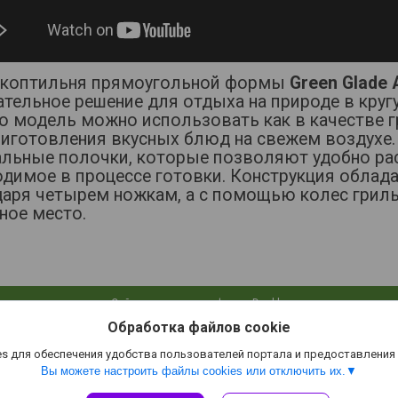
-коптильня прямоугольной формы
Green Glade
тельное решение для отдыха на природе в кругу
 модель можно использовать как в качестве гр
риготовления вкусных блюд на свежем воздухе.
альные полочки, которые позволяют удобно ра
одимое в процессе готовки. Конструкция облад
даря четырем ножкам, а с помощью колес грил
ное место.
Сайт создан на платформе Deal.by
Политика обработки файлов cookies
Обработка файлов cookie
Green-Glade.by |
Пожаловаться на контент
Select Language
▼
s для обеспечения удобства пользователей портала и предоставления
Вы можете настроить файлы cookies или отключить их.