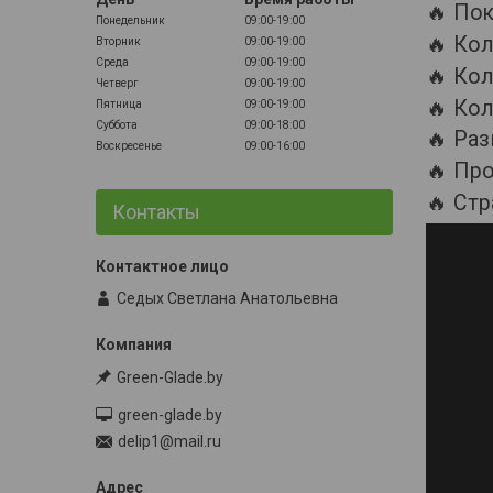
🔥 По
Понедельник
09:00-19:00
🔥 Кол
Вторник
09:00-19:00
Среда
09:00-19:00
🔥 Кол
Четверг
09:00-19:00
🔥 Кол
Пятница
09:00-19:00
Суббота
09:00-18:00
🔥 Раз
Воскресенье
09:00-16:00
🔥 Про
🔥 Стр
Контакты
Седых Светлана Анатольевна
Green-Glade.by
green-glade.by
delip1@mail.ru