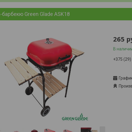
-барбекю Green Glade ASK18
265
р
В наличи
+375 (29)
Заказ то
Графи
Произв