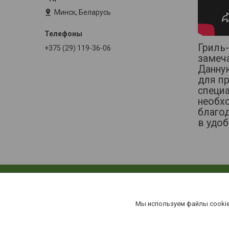
Минск, Беларусь
Гриль
+375 (29) 119-36-06
замеча
Данную
для п
специ
необх
благо
в удоб
Мы используем файлы cookie