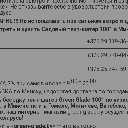
лиэтилена быстро и несложно монтируется и за
жек. Не отказывайте себе в удовольствии пров
духе!
ИЕ !!! Не использовать при сильном ветре и д
треть и купить Садовый тент-шатер 1001
в Ми
+375 29 119-36
+375 29 770-04
+375 25 747-59
00 -
00
А 3% при самовывозе с 9.
20.
ВКА по Минску, недорогая доставка по городам
ь
беседку тент-шатер Green Glade 1001
по низк
о в
Минске
, но и в
Гомеле, Могилеве, Витебске,
ах, наш
интернет магазин
green-glade.by осущес
Беларусь!
и в «
green-glade.by
» — это выгодно!