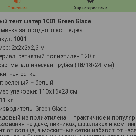
Описание
Характеристики
ый тент шатер 1001 Green Glade
минка загородного коттеджа
икул:
1001
ер: 2х2х2х2,6 м
риал: сетчатый полиэтилен 120 г
ас: металлическая трубка (18/18/24 мм)
китная сетка
т: зеленый + белый
мер упаковки: 110х16х23 см
11 кг
зводитель: Green Glade
садовый из полиэтилена – практичное и популяр
зования на даче, пикниках, шашлыках и кемпин
т от солнца, а москитные сетки избавят от на