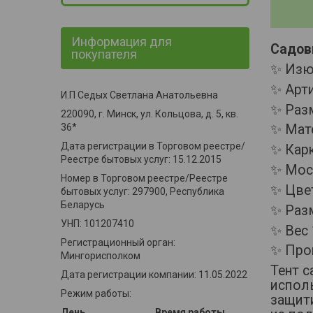
Информация для
Садов
покупателя
✨ Изю
✨ Арт
И.П Седых Светлана Анатольевна
✨ Разм
220090, г. Минск, ул. Кольцова, д. 5, кв.
36*
✨ Мате
Дата регистрации в Торговом реестре/
✨ Карк
Реестре бытовых услуг: 15.12.2015
✨ Мос
Номер в Торговом реестре/Реестре
✨ Цве
бытовых услуг: 297900, Республика
Беларусь
✨ Раз
УНП: 101207410
✨ Вес 
Регистрационный орган:
✨ Прои
Мингорисполком
Тент 
Дата регистрации компании: 11.05.2022
исполь
Режим работы:
защити
День
Время работы