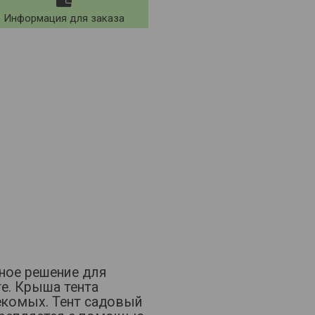
Информация для заказа
ное решение для
ге. Крыша тента
секомых. Тент садовый