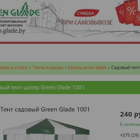
вары и услуги
Тенты и шатры
Шатры green glade
Садовый тент
ый тент-шатер Green Glade 1001
240
р
В наличи
+375 (29)