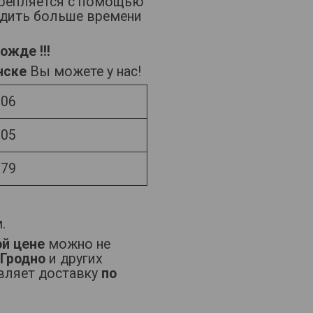
крепляется с помощью
одить больше времени
ожде !!!
нске
Вы можете у нас!
-06
-05
-79
.
ой цене
можно не
 Гродно
и других
твляет доставку
по