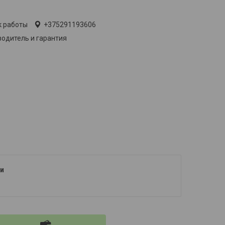
лько по телефону
к работы
+375291193606
одитель и гарантия
и