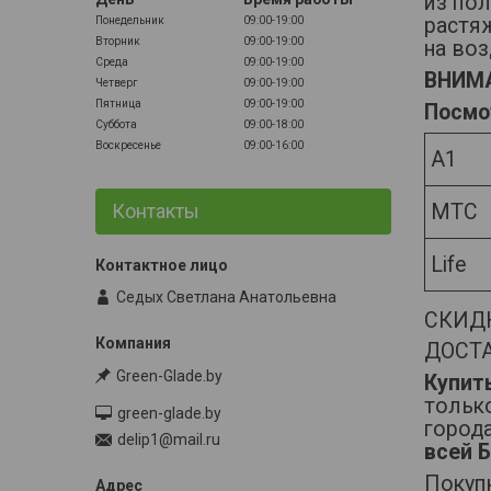
из по
растя
Понедельник
09:00-19:00
Вторник
09:00-19:00
на воз
Среда
09:00-19:00
ВНИМАН
Четверг
09:00-19:00
Пятница
09:00-19:00
Посмо
Суббота
09:00-18:00
Воскресенье
09:00-16:00
А1
МТС
Контакты
Life
Седых Светлана Анатольевна
СКИДК
ДОСТА
Green-Glade.by
Купит
тольк
green-glade.by
город
delip1@mail.ru
всей 
Покупк