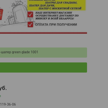
-шатер green glade 1001
уб.
и
 119-36-06