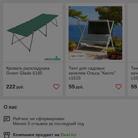
Кровать раскладушка
Тент для садовых
Тен
Green Glade 6185
качелям Ольса "Киото"
кач
c1615
c1
222
55
55
руб.
руб.
О нас
Рейтинг не сформирован
Менее 5 отзывов за последний год
Компания продает на
Deal.by