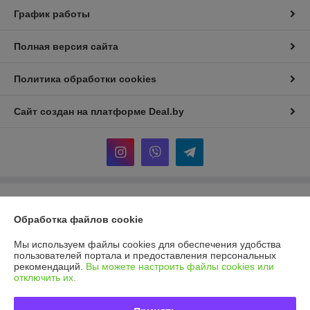
График работы
Полная версия сайта
Политика обработки cookies
Сайт создан на платформе Deal.by
Информация для покупателя
Обработка файлов cookie
Индивидуальный предприниматель:
И.П Седых Светлана
Анатольевна
Мы используем файлы cookies для обеспечения удобства
220090, г. Минск, ул. Кольцова, д. 5, кв. 36*
пользователей портала и предоставления персональных
рекомендаций.
Вы можете настроить файлы cookies или
Регистрационный номер ЕГР: 101207410
отключить их.
УНП: 101207410