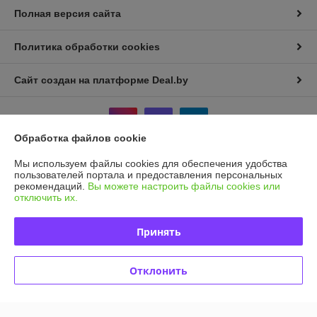
Полная версия сайта
Политика обработки cookies
Сайт создан на платформе Deal.by
Обработка файлов cookie
Мы используем файлы cookies для обеспечения удобства
Информация для покупателя
пользователей портала и предоставления персональных
рекомендаций.
Вы можете настроить файлы cookies или
Индивидуальный предприниматель:
И.П Седых Светлана
отключить их.
Анатольевна
220090, г. Минск, ул. Кольцова, д. 5, кв. 36*
Принять
Регистрационный номер ЕГР: 101207410
УНП: 101207410
Отклонить
Регистрационный орган: Мингорисполком
Дата регистрации компании: 11.05.2022