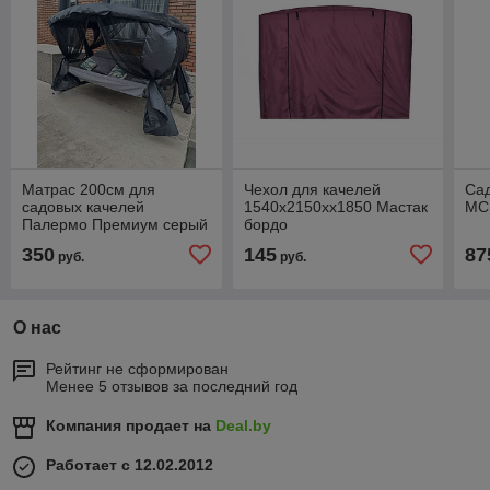
Матрас 200см для
Чехол для качелей
Сад
садовых качелей
1540х2150хх1850 Мастак
МС
Палермо Премиум серый
бордо
джинс
350
145
87
руб.
руб.
О нас
Рейтинг не сформирован
Менее 5 отзывов за последний год
Компания продает на
Deal.by
Работает с 12.02.2012