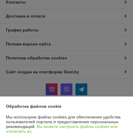
Контакты
Доставка и оплата
График работы
Полная версия сайта
Политика обработки cookies
Сайт создан на платформе Deal.by
Обработка файлов cookie
Информация для покупателя
Мы используем файлы cookies для обеспечения удобства
Индивидуальный предприниматель:
И.П Седых Светлана
пользователей портала и предоставления персональных
Анатольевна
рекомендаций.
Вы можете настроить файлы cookies или
220090, г. Минск, ул. Кольцова, д. 5, кв. 36*
отключить их.