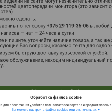
а изделий на сайте могут незначительно отлича
ностей цветопередачи монитора (это зависит о
ства).
 можно сделать:
вонив по телефону
+375 29 119-36-06
в любой д
написав – чат – 24 часа в сутки
е и пишите, уточняйте наличие товара, а так же
есующие Вас вопросы, касаемо тента для садов
тируем быструю доставку курьерской службой.
вое обслуживание, находим индивидуальный п
у.
Сайт создан на платформе Deal.by
Политика обработки файлов cookies
Обработка файлов cookie
Green-Glade.by |
Пожаловаться на контент
Select Language
▼
s для обеспечения удобства пользователей портала и предоставления
Вы можете настроить файлы cookies или отключить их.