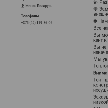
💫 Ра
Минск, Беларусь
🛑 За
внешн
⛔️ Нам
+375 (29) 119-36-06
Все н
Вы мож
кант к
Вы не 
некач
Мы ува
Теплог
Внима
Тент д
констр
несущи
Заказ
низкой