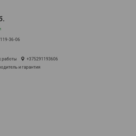
б.
и
 119-36-06
лько по телефону
к работы
+375291193606
одитель и гарантия