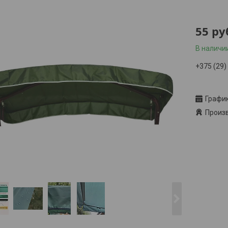
55
ру
В наличи
+375 (29)
Заказ то
Графи
Произв