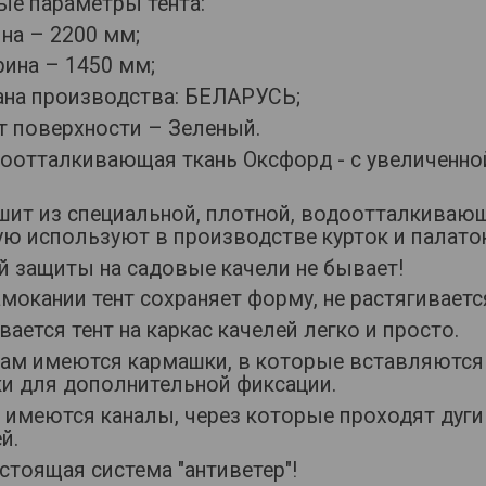
ые параметры тента:
на – 2200 мм;
рина – 1450 мм;
рана производства: БЕЛАРУСЬ;
т поверхности – Зеленый.
доотталкивающая ткань Оксфорд - с увеличенной
сшит из специальной, плотной, водоотталкиваю
ую используют в производстве курток и палаток
й защиты на садовые качели не бывает!
мокании тент сохраняет форму, не растягиваетс
вается тент на каркас качелей легко и просто.
лам имеются кармашки, в которые вставляются
ки для дополнительной фиксации.
е имеются каналы, через которые проходят дуги
й.
стоящая система "антиветер"!