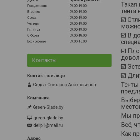
Такая
Понедельник
09:00-19:00
тента 
Вторник
09:00-19:00
Среда
09:00-19:00
☑️ Отл
Четверг
09:00-19:00
можно 
Пятница
09:00-19:00
☑️ В д
Суббота
09:00-18:00
специ
Воскресенье
09:00-16:00
☑️ Пло
довол
Контакты
☑️ Эст
☑️ Дли
Тенты 
Седых Светлана Анатольевна
предл
Выбере
местом
Green-Glade.by
Мы пр
green-glade.by
Всё, ч
delip1@mail.ru
Как п