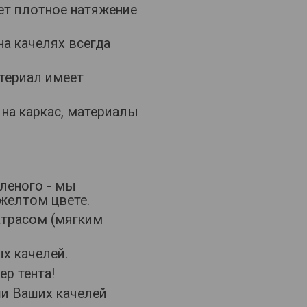
ет плотное натяжение
а качелях всегда
атериал имеет
 на каркас, материалы
леного - мы
желтом цвете.
атрасом (мягким
х качелей.
ер тента!
ши Ваших качелей