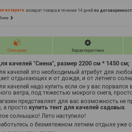
возврат товара в течение 14 дней
по договоренност
бнее
Описание
Характеристики
ля качелей "Сиена", размер 2200 см * 1450 см;
для качелей это необходимый атрибут для любо
ает отдыхающих и от дождя, и от летнего солнц
ля качелей надо купить если он у вас порвался 
ного ветра, под тяжестью мокрого снега, прост
агазин представляет для вас возможность не 
, а просто
купить тент для качелей садовых
.
лое солнышко! Лето наступило!
заботьтесь о безмятежном летнем отдыхе уже с