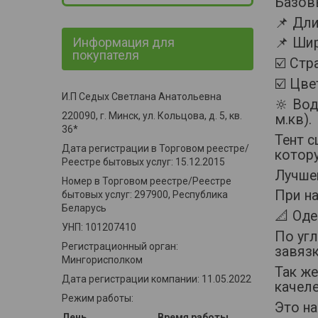
Базов
📌 Дли
Информация для
📌 Ши
покупателя
☑️ Ст
☑️ Цве
И.П Седых Светлана Анатольевна
🔆 Во
220090, г. Минск, ул. Кольцова, д. 5, кв.
м.кв).
36*
Тент 
Дата регистрации в Торговом реестре/
котор
Реестре бытовых услуг: 15.12.2015
Лучше
Номер в Торговом реестре/Реестре
При на
бытовых услуг: 297900, Республика
Беларусь
📐 Оде
УНП: 101207410
По уг
Регистрационный орган:
завяз
Мингорисполком
Так ж
Дата регистрации компании: 11.05.2022
качеле
Режим работы:
Это на
День
Время работы