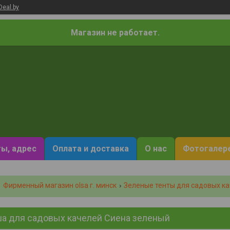
Deal.by
Магазин не работает.
ы, адрес
Оплата и доставка
О нас
Фотогалер
Фирменный магазин olsa г. минск
Зелeные тенты для садовых к
а для садовых качелей Сиена зеленый