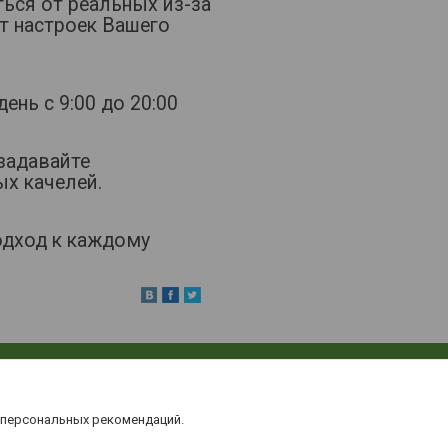
ться от реальных из-за
т настроек Вашего
ень с 9:00 до 20:00
 задавайте
ых качелей.
одход к каждому
 персональных рекомендаций.