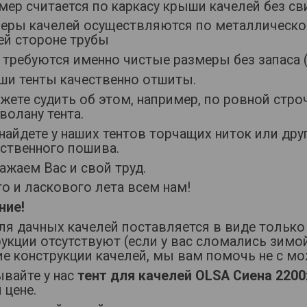
змер считается по каркасу крыши качелей без 
меры качелей осуществляются по металлическо
ей стороне трубы
 требуются именно чистые размеры без запаса (
аши тенты качественно отшиты.
ете судить об этом, например, по ровной стро
 волану тента.
найдете у наших тентов торчащих ниток или дру
ественного пошива.
жаем Вас и свой труд.
о и ласкового лета всем нам!
ние!
ля дачных качелей поставляется в виде только т
укции отсутствуют (если у вас сломались зимо
е конструкции качелей, мы вам помочь не с мо
ывайте у нас
тент для качелей OLSA Сиена 220
 цене.