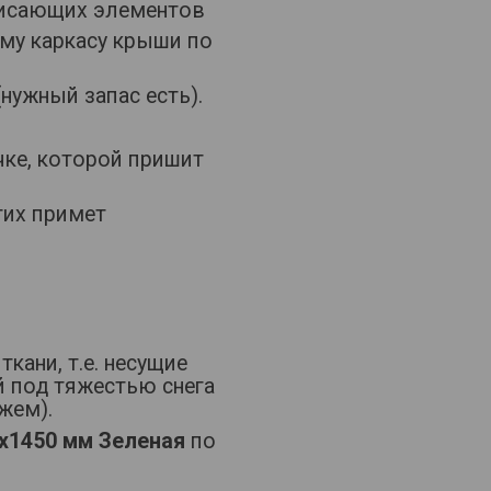
свисающих элементов
му каркасу крыши по
нужный запас есть).
чке, которой пришит
гих примет
кани, т.е. несущие
й под тяжестью снега
жем).
0х1450 мм Зеленая
по