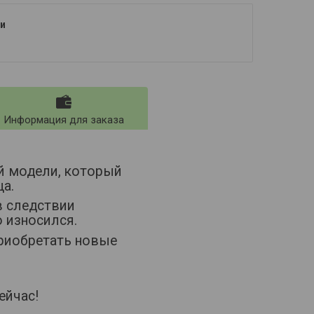
и
Информация для заказа
й модели, который
а.
в следствии
о износился.
приобретать новые
ейчас!