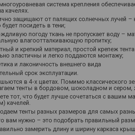
 многоуровневая система крепления обеспечива
на качелях.
ично защищают от палящих солнечных лучей – н
будет посидеть в тени;
ождливую погоду ткань не пропускает воду – м
альную влагоотталкивающую пропитку;
тный и крепкий материал, простой крепеж тента
ьно эластичны и легко поддаются монтажу;
етика и лаконичность внешнего вида
тельный срок эксплуатации.
шьются в 4-х цветах. Помимо классического зе
агаем тенты в бордовом, шоколадном и сером, 
те тот, что будет лучше сочетаться с вашим м
) качелей.
одаем тенты разных размеров для самых разны
то вам нужно – это подобрать правильный разм
равильно замерить длину и ширину каркаса кры