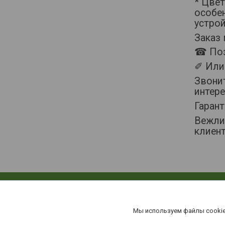
* Цвет
особен
устрой
Заказ
☎ Поз
✐ Или 
Звонит
интер
Гаран
Вежли
клиент
Мы используем файлы cookie