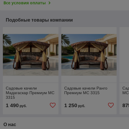
Все условия оплаты
Подобные товары компании
Садовые качели
Садовые качели Ранго
Сад
Мадагаскар Премиум МС
Премиум МС 3315
МС
3315
1 490
1 250
87
руб.
руб.
О нас