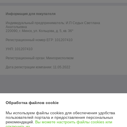
Информация для покупателя
Индивидуальный предприниматель:
И.П Седых Светлана
Анатольевна
220090, г. Минск, ул. Кольцова, д. 5, кв. 36*
Регистрационный номер ЕГР: 101207410
УНП: 101207410
Регистрационный орган: Мингорисполком
Дата регистрации компании: 11.05.2022
Обработка файлов cookie
Мы используем файлы cookies для обеспечения удобства
пользователей портала и предоставления персональных
рекомендаций.
Вы можете настроить файлы cookies или
отключить их.