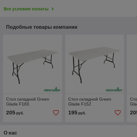
Все условия оплаты
Подобные товары компании
Стол складной Green
Стол складной Green
Сто
Glade F183
Glade F152
Gla
205
195
20
руб.
руб.
О нас