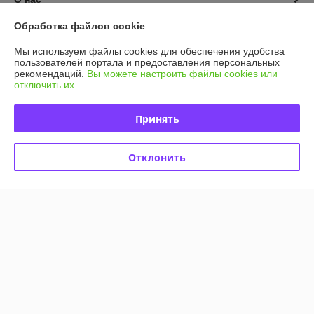
Обработка файлов cookie
Контакты
Мы используем файлы cookies для обеспечения удобства
пользователей портала и предоставления персональных
Доставка и оплата
рекомендаций.
Вы можете настроить файлы cookies или
отключить их.
График работы
Принять
Полная версия сайта
Отклонить
Политика обработки cookies
Сайт создан на платформе Deal.by
Информация для покупателя
Индивидуальный предприниматель:
И.П Седых Светлана