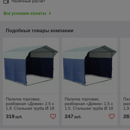
Наличный расчет
Все условия оплаты
Подобные товары компании
Палатка торговая,
Палатка торговая,
Пал
разборная «Домик» 2,5 x
разборная «Домик» 1,5 x
раз
1,9. Стальная труба Ø 18
1,5. Стальная труба Ø 18
1,9
мм
мм
мм
319
247
28
руб.
руб.