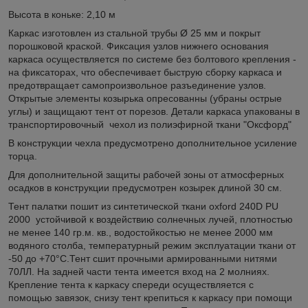
Высота в коньке:
2,10 м
Каркас изготовлен из стальной трубы Ø 25 мм и покрыт
порошковой краской. Фиксация узлов нижнего основания
каркаса осуществляется по системе без болтового крепления -
на фиксаторах, что обеспечивает быструю сборку каркаса и
предотвращает самопроизвольное разъединение узлов.
Открытые элементы козырька опресованны (убраны острые
углы) и защищают тент от порезов. Детали каркаса упакованы в
транспортировочный чехол из полиэфирной ткани "Оксфорд"
В конструкции чехла предусмотрено дополнительное усиление
торца.
Для дополнительной защиты рабочей зоны от атмосферных
осадков в конструкции предусмотрен козырек длиной 30 см.
Тент палатки пошит из синтетической ткани oxford 240D PU
2000 устойчивой к воздействию солнечных лучей, плотностью
не менее 140 гр.м. кв., водостойкостью не менее 2000 мм
водяного столба, температурный режим эксплуатации ткани от
-50 до +70°С.Тент сшит прочными армированными нитями
70ЛЛ. На задней части тента имеется вход на 2 молниях.
Крепление тента к каркасу спереди осуществляется с
помощью завязок, снизу тент крепиться к каркасу при помощи