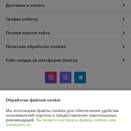
Доставка и оплата
График работы
Полная версия сайта
Политика обработки cookies
Сайт создан на платформе Deal.by
Информация для покупателя
Обработка файлов cookie
Индивидуальный предприниматель:
И.П Седых Светлана
Мы используем файлы cookies для обеспечения удобства
Анатольевна
пользователей портала и предоставления персональных
220090, г. Минск, ул. Кольцова, д. 5, кв. 36*
рекомендаций.
Вы можете настроить файлы cookies или
отключить их.
Регистрационный номер ЕГР: 101207410