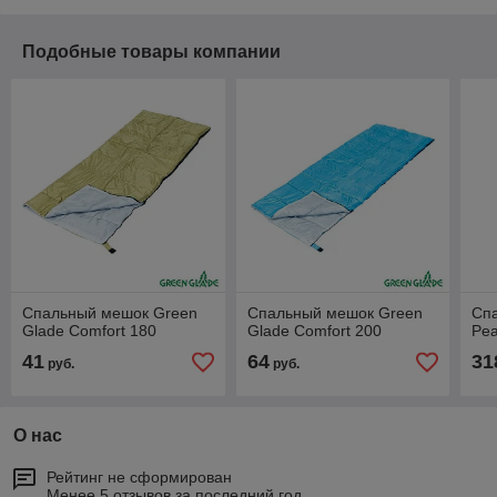
Подобные товары компании
Спальный мешок Green
Спальный мешок Green
Сп
Glade Comfort 180
Glade Comfort 200
Pea
41
64
31
руб.
руб.
О нас
Рейтинг не сформирован
Менее 5 отзывов за последний год