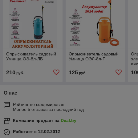
Опрыскиватель садовый
Опрыскиватель садовый
Оп
Умница ОЭ-8л-ЛБ
Умница ОЭЛ-8л-П
эле
ак
оэ-
210
125
10
руб.
руб.
кис
О нас
Рейтинг не сформирован
Менее 5 отзывов за последний год
Компания продает на
Deal.by
Работает с 12.02.2012