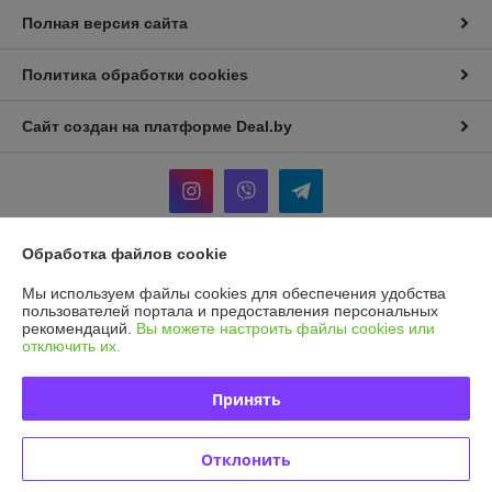
Полная версия сайта
Политика обработки cookies
Сайт создан на платформе Deal.by
Обработка файлов cookie
Информация для покупателя
Мы используем файлы cookies для обеспечения удобства
Индивидуальный предприниматель:
И.П Седых Светлана
пользователей портала и предоставления персональных
Анатольевна
рекомендаций.
Вы можете настроить файлы cookies или
220090, г. Минск, ул. Кольцова, д. 5, кв. 36*
отключить их.
Регистрационный номер ЕГР: 101207410
Принять
УНП: 101207410
Регистрационный орган: Мингорисполком
Отклонить
Дата регистрации компании: 11.05.2022