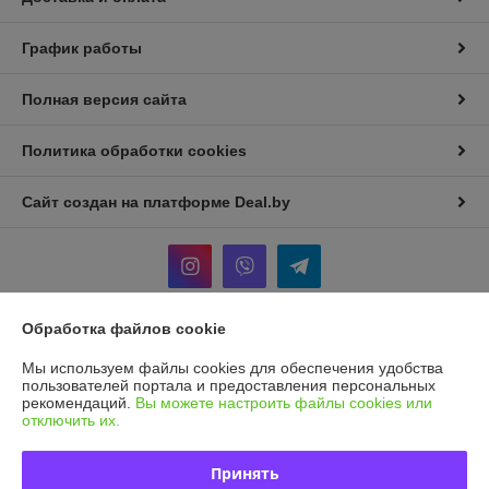
График работы
Полная версия сайта
Политика обработки cookies
Сайт создан на платформе Deal.by
Обработка файлов cookie
Информация для покупателя
Мы используем файлы cookies для обеспечения удобства
Индивидуальный предприниматель:
И.П Седых Светлана
пользователей портала и предоставления персональных
Анатольевна
рекомендаций.
Вы можете настроить файлы cookies или
220090, г. Минск, ул. Кольцова, д. 5, кв. 36*
отключить их.
Регистрационный номер ЕГР: 101207410
Принять
УНП: 101207410