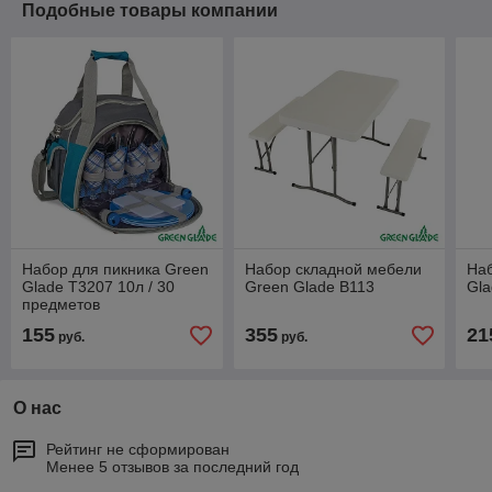
Подобные товары компании
Набор для пикника Green
Набор складной мебели
Наб
Glade Т3207 10л / 30
Green Glade В113
Gla
предметов
155
355
21
руб.
руб.
О нас
Рейтинг не сформирован
Менее 5 отзывов за последний год