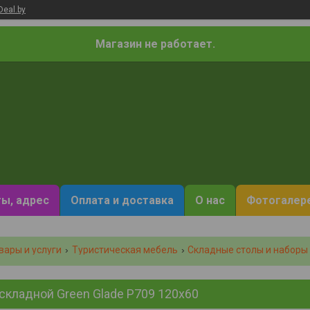
Deal.by
Магазин не работает.
ы, адрес
Оплата и доставка
О нас
Фотогалер
вары и услуги
Туристическая мебель
Складные столы и наборы
складной Green Glade P709 120х60