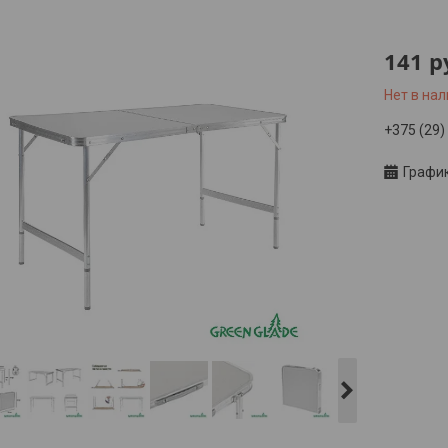
141
р
Нет в на
+375 (29)
Графи