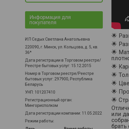
Информация для
покупателя
🌟 Раз
И.П Седых Светлана Анатольевна
🌟 Раз
220090, г. Минск, ул. Кольцова, д. 5, кв.
🌟 Ма
36*
плотн
Дата регистрации в Торговом реестре/
Реестре бытовых услуг: 15.12.2015
🌟 Кар
Номер в Торговом реестре/Реестре
🌟 Тол
бытовых услуг: 297900, Республика
🌟 Цве
Беларусь
🌟 Про
УНП: 101207410
🌟 Стр
Регистрационный орган:
Мингорисполком
Отлич
Дата регистрации компании: 11.05.2022
или д
собран
Режим работы:
брать 
День
Время работы