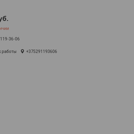
уб.
личии
 119-36-06
к работы
+375291193606