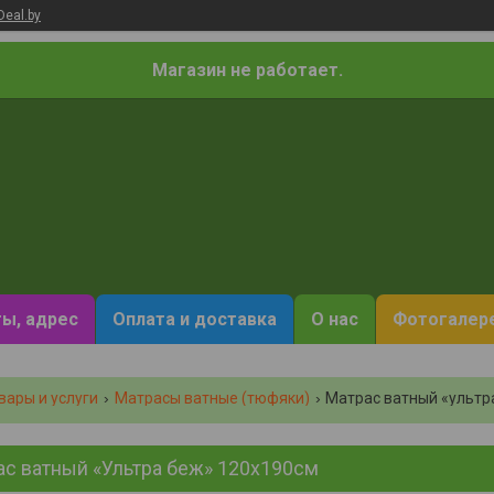
Deal.by
Магазин не работает.
ы, адрес
Оплата и доставка
О нас
Фотогалер
вары и услуги
Матрасы ватные (тюфяки)
Матрас ватный «ультр
ас ватный «Ультра беж» 120х190см