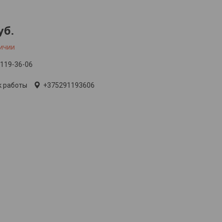
уб.
личии
 119-36-06
к работы
+375291193606