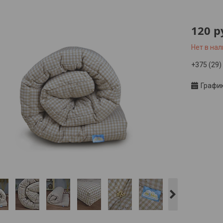
120
р
Нет в на
+375 (29)
Графи