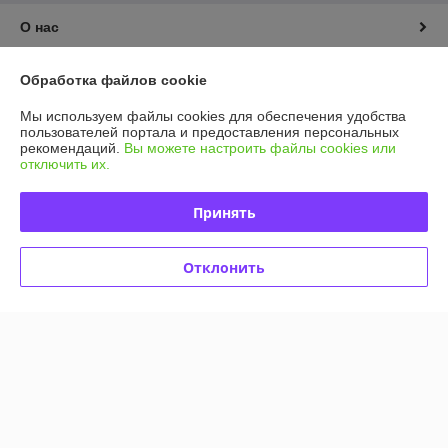
О нас
Контакты
Обработка файлов cookie
Мы используем файлы cookies для обеспечения удобства
Доставка и оплата
пользователей портала и предоставления персональных
рекомендаций.
Вы можете настроить файлы cookies или
отключить их.
График работы
Принять
Полная версия сайта
Политика обработки cookies
Отклонить
Сайт создан на платформе Deal.by
Информация для покупателя