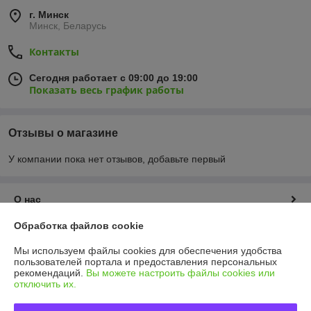
г. Минск
Минск, Беларусь
Контакты
Сегодня работает с 09:00 до 19:00
Показать весь график работы
Отзывы о магазине
У компании пока нет отзывов, добавьте первый
О нас
Обработка файлов cookie
Контакты
Мы используем файлы cookies для обеспечения удобства
пользователей портала и предоставления персональных
Доставка и оплата
рекомендаций.
Вы можете настроить файлы cookies или
отключить их.
График работы