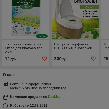
Торфяная композиция
Биотуалет торфяной
Кол
Piteco для биотуалетов
PITECO 506 с колпаком
Pit
25 л
12
300
25
руб.
руб.
О нас
Рейтинг не сформирован
Менее 5 отзывов за последний год
Компания продает на
Deal.by
Работает с 12.02.2012