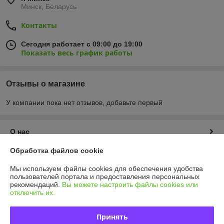
Минск, Беларусь
Контакты
Сегодня работает с 09:00 до 19:00
Показать весь график работы
Отзывы о магазине
У компании пока нет отзывов, добавьте первый
О нас
Обработка файлов cookie
Контакты
Мы используем файлы cookies для обеспечения удобства
пользователей портала и предоставления персональных
Доставка и оплата
рекомендаций.
Вы можете настроить файлы cookies или
отключить их.
График работы
Принять