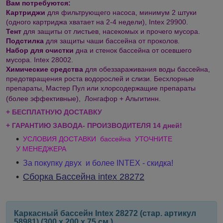
Вам потребуются:
Картриджи
для фильтрующего насоса, минимум 2 штуки
(одного картриджа хватает на 2-4 недели), Intex 29900.
Тент
для защиты от листьев, насекомых и прочего мусора.
Подстилка
для защиты чаши бассейна от проколов.
Набор для очистки
дна и стенок бассейна от осевшего
мусора. Intex 28002.
Химические средства
для обеззараживания воды бассейна,
предотвращения роста водорослей и слизи. Бесхлорные
препараты, Мастер Пул или хлорсодержащие препараты
(более эффективные), Лонгафор + Альгитинн.
+ БЕСПЛАТНУЮ ДОСТАВКУ
+ ГАРАНТИЮ ЗАВОДА- ПРОИЗВОДИТЕЛЯ 14 дней!
УСЛОВИЯ ДОСТАВКИ бассейна УТОЧНИТЕ
У МЕНЕДЖЕРА
За покупку двух и более INTEX - скидка!
Сборка Бассейна intex 28272
Каркасный бассейн Intex 28272 (стар. артикул
58981) (300 х 200 х 75 см.)