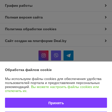
График работы
Полная версия сайта
Политика обработки cookies
Сайт создан на платформе Deal.by
Обработка файлов cookie
Информация для покупателя
Мы используем файлы cookies для обеспечения удобства
Индивидуальный предприниматель:
И.П Седых Светлана
пользователей портала и предоставления персональных
Анатольевна
рекомендаций.
Вы можете настроить файлы cookies или
220090, г. Минск, ул. Кольцова, д. 5, кв. 36*
отключить их.
Регистрационный номер ЕГР: 101207410
Принять
УНП: 101207410