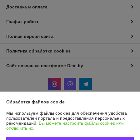
Доставка и оплата
График работы
Полная версия сайта
Политика обработки cookies
Сайт создан на платформе Deal.by
Обработка файлов cookie
Информация для покупателя
Мы используем файлы cookies для обеспечения удобства
Индивидуальный предприниматель:
И.П Седых Светлана
пользователей портала и предоставления персональных
Анатольевна
рекомендаций.
Вы можете настроить файлы cookies или
220090, г. Минск, ул. Кольцова, д. 5, кв. 36*
отключить их.
Регистрационный номер ЕГР: 101207410