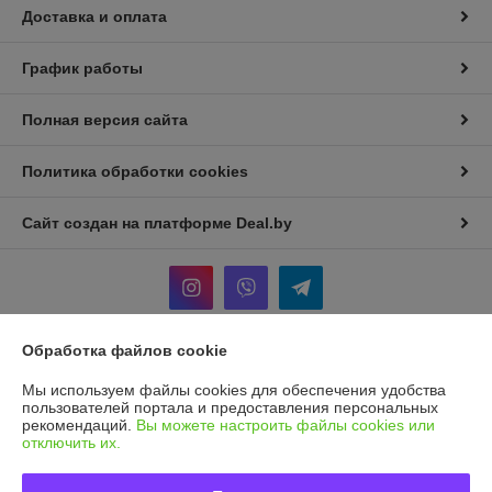
Доставка и оплата
График работы
Полная версия сайта
Политика обработки cookies
Сайт создан на платформе Deal.by
Обработка файлов cookie
Информация для покупателя
Мы используем файлы cookies для обеспечения удобства
Индивидуальный предприниматель:
И.П Седых Светлана
пользователей портала и предоставления персональных
Анатольевна
рекомендаций.
Вы можете настроить файлы cookies или
220090, г. Минск, ул. Кольцова, д. 5, кв. 36*
отключить их.
Регистрационный номер ЕГР: 101207410