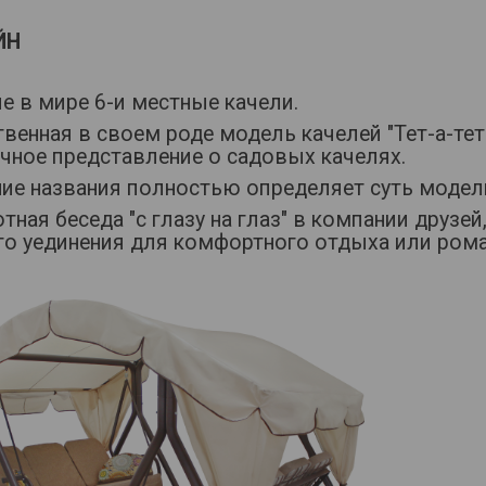
ЙН
е в мире 6-и местные качели.
венная в своем роде модель качелей "Тет-а-тет
чное представление о садовых качелях.
ние названия полностью определяет суть модел
тная беседа "с глазу на глаз" в компании друзе
го уединения для комфортного отдыха или рома