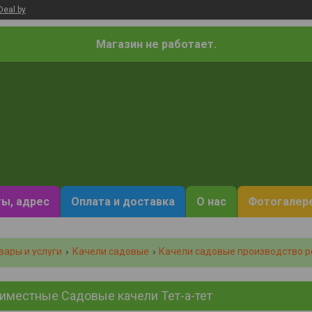
Deal.by
Магазин не работает.
ы, адрес
Оплата и доставка
О нас
Фотогалер
вары и услуги
Качели садовые
Качели садовые производство 
иместные Садовые качели Тет-а-тет