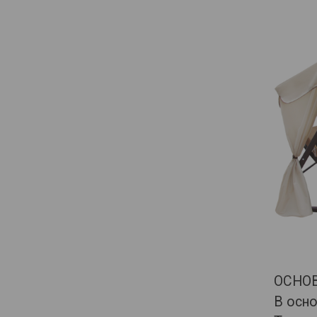
ОСНО
В осно