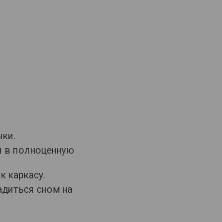
чки.
я в полноценную
к каркасу.
адиться сном на
с другом