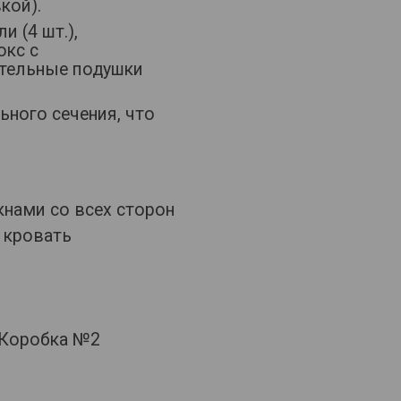
кой).
и (4 шт.),
юкс с
ительные подушки
ьного сечения, что
нами со всех сторон
 кровать
 Коробка №2