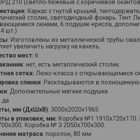
РД 210 (светло-бежевый с коричневой окантов
ектация:
Каркас с гнутой крышей, тентодержател
лический столик, светодиодный фонарь. Тент Л
вающимися окнами, 6 подушек-кресла, дополн
 4 шт.)
сы
: Изготовлены из металлической трубы овал
яет увеличить нагрузку на качель.
ество мест
: 6
аканник
: нет, есть металлический столик.
тная сетка:
Люкс-класса с открывающимися ок
ировка спинки
: Раскладываются в полноценную
ки
: Дополнительные мягкие подушки
:
да
иты, мм (ДхШхВ)
: 3050х2020х1965
ты в упаковке, мм:
Коробка №1 1910х720х170.
700х300. Коробка № 3 2050х700х300.
нение матраса
: поролон, 80 мм