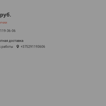
руб.
личии
 119-36-06
атная доставка
к работы
+375291193606