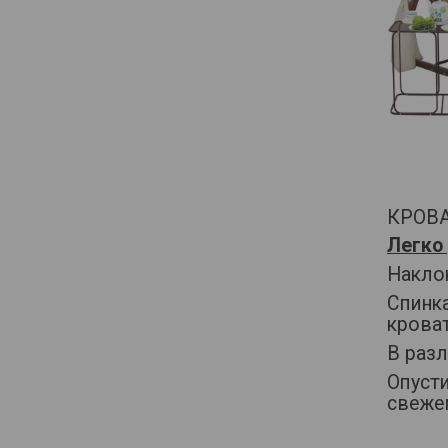
КРОВ
Легко
Накло
Спинк
кроват
В разл
Опусти
све