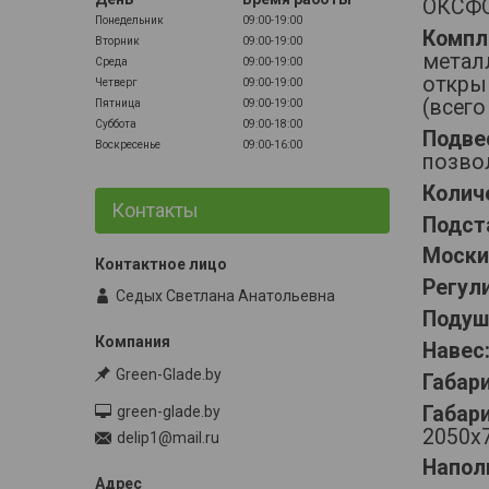
ОКСФО
Понедельник
09:00-19:00
Компл
Вторник
09:00-19:00
метал
Среда
09:00-19:00
откры
Четверг
09:00-19:00
(всего
Пятница
09:00-19:00
Суббота
09:00-18:00
Подве
Воскресенье
09:00-16:00
позвол
Колич
Контакты
Подст
Моски
Регул
Седых Светлана Анатольевна
Подуш
Навес
Green-Glade.by
Габар
Габари
green-glade.by
2050х
delip1@mail.ru
Напол