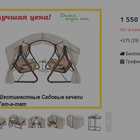
1 550
Нет в на
+375 (29)
Беспл
Графи