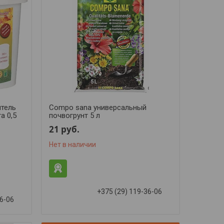
итель
Compo sana универсальный
а 0,5
почвогрунт 5 л
21
руб.
Нет в наличии
+375 (29) 119-36-06
36-06