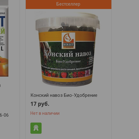
Бестселлер
л
Конский навоз Био-Удобрение
17
руб.
Нет в наличии
36-06