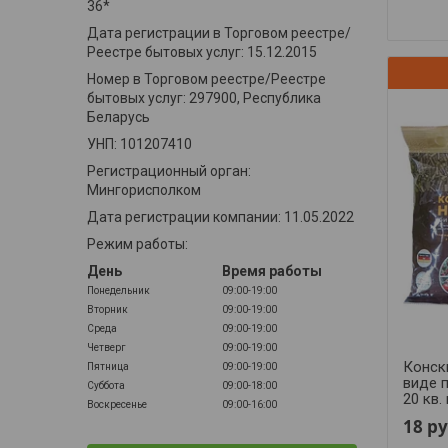
36*
Дата регистрации в Торговом реестре/
Реестре бытовых услуг: 15.12.2015
Номер в Торговом реестре/Реестре
бытовых услуг: 297900, Республика
Беларусь
УНП: 101207410
Регистрационный орган:
Мингорисполком
Дата регистрации компании: 11.05.2022
Режим работы:
День
Время работы
Понедельник
09:00-19:00
Вторник
09:00-19:00
Среда
09:00-19:00
Четверг
09:00-19:00
Конск
Пятница
09:00-19:00
виде п
Суббота
09:00-18:00
20 кв.
Воскресенье
09:00-16:00
18
ру